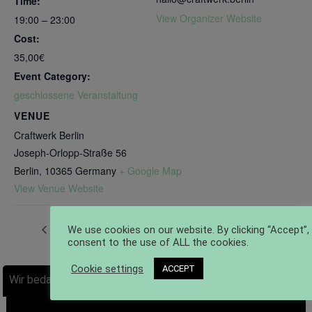
Time:
View Organizer Website
19:00 – 23:00
Cost:
35,00€
Event Category:
geschlossene Veranstaltung
VENUE
Craftwerk Berlin
Joseph-Orlopp-Straße 56
Berlin
,
10365
Germany
+ Google Map
View Venue Website
espresso GT
Fellows Ride
We use cookies on our website. By clicking “Accept”,
consent to the use of ALL the cookies.
Cookie settings
ACCEPT
Wir bedanken uns bei unseren Partnern: