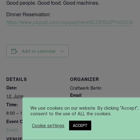
Good people. Good food. Good machines.
Dinner Reservation:
https://www.paypal.com/ncp/payment/9CDFDUPY43VLN
Add to calendar
DETAILS
ORGANIZER
Date:
Craftwerk Berlin
Email
12. June
hallo@craftwerk.berlin
Time:
We use cookies on our website. By clicking “Accept”,
View Organizer Website
8:00 – 17:00
consent to the use of ALL the cookies.
Event Category:
Cookie settings
ACCEPT
Event
VENUE