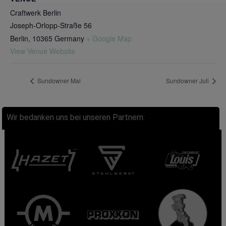
Craftwerk Berlin
Joseph-Orlopp-Straße 56
Berlin
,
10365
Germany
+ Google Map
View Venue Website
Sundowner Mai
Sundowner Juli
Wir bedanken uns bei unseren Partnern: